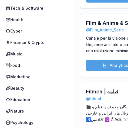
: @Mh9md
Tech & Software
Health
Film & Anime & S
@
Film_Anime_Serie
Cyber
Canale per la visione 
Finance & Crypto
film,serie animate e an
una risoluzione minim
Music
sino ad arrivare a file
tutto in streaming graz
Food
Analytics
Telegram!
Marketing
Beauty
Filmeh | فیلمه
@
filmeh
Education
🎬 دانلود رایگان جدیدترین فیلم و
Nature
سریال های ایرانی و خارجی💯\
🛃ادمین:\n🆔 @Ads_filmeh\n\n
Psychology
✍ گروه فیلم و سریال