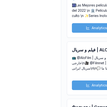
🎆Las Mejores películ
del 2022 \n 🏛 Películ
culto \n ✨Series Inol
Analytics
یلم و سریال
📺 @AloFilm | فیلم و سریال
خارجی\n🎥 @Filmnet | فیلم و
سریال ایرانی\n\n💬 ارتباط با ما :
@FilmnetSup
Analytics