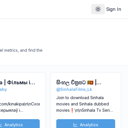
Sign In
Toggle theme
 metrics, and find the
а | Фільмы і
සිංහල චිත්‍රපට 🇱🇰 |
paby
@
SinhalaFilms_Lk
ы па-
Sinhala Films 🇱🇰
Join to download Sinhala
ску
k.com/kinakipa\n\nСховішча
movies and Sinhala dubbed
серыялаў і
movies❗️\n\nSinhala Tv Series
ьмаў па-
- @SinhalaTvSeries\n\nBuy
/0tR8Ys
у.\nСамая поўная
Ads -
Analytics
Analytics