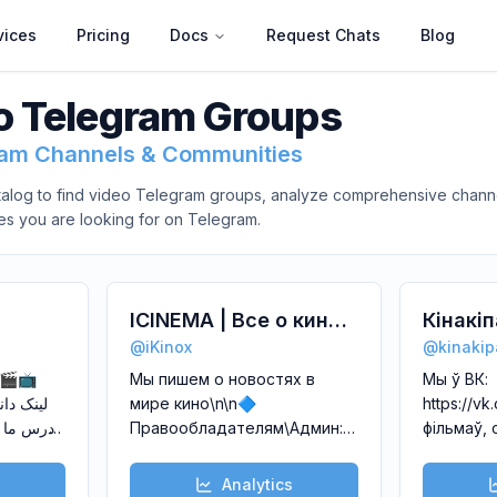
vices
Pricing
Docs
Request Chats
Blog
o
Telegram Groups
ram Channels & Communities
alog to find
video
Telegram groups, analyze comprehensive channel
es you are looking for on Telegram.
ICINEMA | Все о кино |
Кінакіп
@
iKinox
@
kinaki
Фильмы 2023 года |
серыял
Мы пишем о новостях в
Мы ў ВК:
Сериалы |
белару
мире кино\n\n🔷
https://v
Мультфильмы
Правообладателям\Админ:
фільмаў, 
m/gotfacts_ir?
@niktwix\n🔶 Реклама:
мультфіл
lOQ\n\nAdmin
https://t.me/newchannel_media/68\n\nseads.me/r
беларуск
Analytics