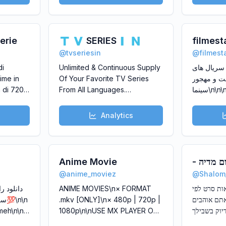
калекцыя.
узнікаюц
прагляда
нейкі пэў
erie
🇹 🇻 SERIES🇮 🇳
filmest
звяртайц
@
tvseriesin
@
filmes
зручнымі 
di
Unlimited & Continuous Supply
 سریال های
ime in
Of Your Favorite TV Series
ت و مهجور
a di 720p
From All Languages.
سینما
 in 1080p,
\n\nSearch For TV Shows,
ie a
Download & Enjoy.\n\nJoin Our
Analytics
Movies Channel :
@moviesin\n\nUnlimited Shows
!!
Anime Movie
לום מדיה
@
anime_moviez
@
Shalom
סדרות
ANIME MOVIES\n× FORMAT
ות סרט לפי
n\n
.mkv [ONLY]\n× 480p | 720p |
'אנר שאתם אוהבים
1080p\n\nUSE MX PLAYER OR
זה בדיוק בשבילך
VLC FOR OPENING THE
שעבר בדיקה