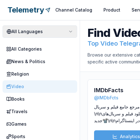
Telemetry
Channel Catalog
Product
Ser
Find
Vide
All
Languages
Top Video Teleg
All Categories
Browse our extensive cat
News & Politics
specific active communiti
Religion
Video
IMDbFacts
@
IMDbFcts
Books
‌مرجع جامع فیلم و سریال‌🎬📺‌‌
Travels
\n‌\nلینک دانلود فیلم و سریال‌های
جدید⁦📽⁩\n‌\nآدرس ما در اینستاگرام
Games
\nhttps://instagram.co
igshid=MmU2YjMzNjR
Sports
Analytics