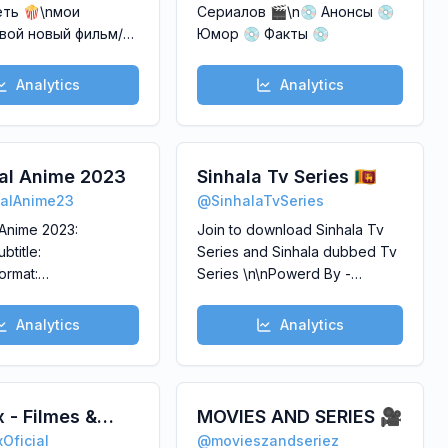
ть 🍿\nмои
Сериалов 🎬\n💿 Анонсы 💿
вой новый фильм/
Юмор 💿 Факты 💿
\nновости|
|факты\n\nвсе
Analytics
Analytics
@li_serials\n\ninst:
\nThreads -
nTikTok: li_series
al Anime 2023
Sinhala Tv Series 🇱🇰
alAnime23
@
SinhalaTvSeries
Anime 2023:
Join to download Sinhala Tv
btitle:
Series and Sinhala dubbed Tv
ormat:
Series \n\nPowerd By -
lution: 1080p\n \nIf
@SinhalaFilms_lk\n\nBuy Ads -
ne:-\n• Enable
telega.io/channels/SinhalaTvSeries/c
Analytics
Analytics
nually if using built-
r=xPv8K2hM
player\n• Use MX
ndroid) or KMPLAYER
n@SeasonalAnime23
x - Filmes &
MOVIES AND SERIES 🎥
xOficial
@
movieszandseriez