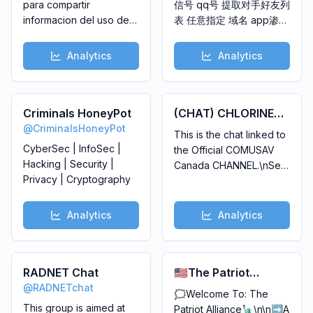
para compartir
信号 qq号 提取对手好友列
informacion del uso de
表 任意指定 域名 app渗透
cds, prohibido
当天 登录数据 任意指定 短
promocionar bitcoin o
信验证码 模板渗透 出 bc
Analytics
Analytics
temas ajenos ya que
qp cp ty渗透数据 当天纯
serán eliminados y
女购物 苹果蓝号 qq邮箱达
bloqueados del grupo.
人 58简历 wd实时料\n合
Las consultas y
Criminals HoneyPot
作TG：@dxkj888 Q/V:
(CHAT) CHLORINE
preguntas serán
12666059
@
CriminalsHoneyPot
DIOXIDE CANADA
This is the chat linked to
exclusivamente de CDS
(ENGLISH)
CyberSec | InfoSec |
the Official COMUSAV
y daños que ocasionan
Hacking | Security |
Canada CHANNEL.\nSelf
las vacunas.
Privacy | Cryptography
promotion not allowed.
Analytics
Analytics
RADNET Chat
🇺🇸The Patriot
@
RADNETchat
Alliance Chat🗽
🗯Welcome To: The
This group is aimed at
Patriot Alliance🗽\n\n➡️A