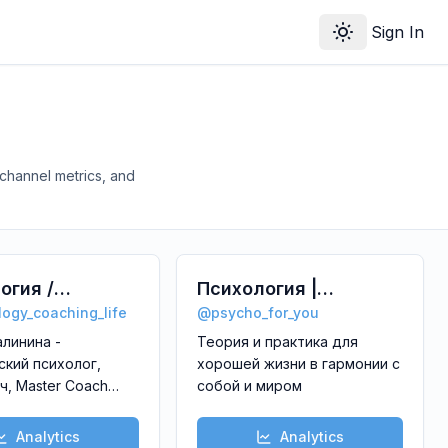
Sign In
Toggle theme
hannel metrics, and
огия /
Психология |
ogy_coaching_life
@
psycho_for_you
оучинг /
Психотерапия |
алинина -
Теория и практика для
звитие
Саморазвитие
ский психолог,
хорошей жизни в гармонии с
ч, Master Coach
собой и миром
родной
и ICI, ECA,
Analytics
Analytics