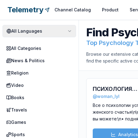
Telemetry
Channel Catalog
Product
Ser
Find
Psyc
All
Languages
Top Psychology 
All Categories
Browse our extensive cat
News & Politics
find the specific active 
Religion
Video
ПСИХОЛОГИЯ
@
woman_lyl
УСПЕХА с Екат
Books
Все о психологии ус
Travels
женского счастья\n
вы можете:\n• поднять
Games
самооценку\n• выстроить
личные границы\n• найти
Sports
Analytics