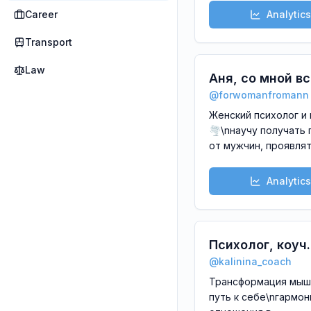
жизни и проЯВленно
Career
Analytics
\nПсихосоматика.\n
психолог Ольга
Transport
Белоцерковская- @Ol
Law
Аня, со мной вс
@
forwomanfromann
порядке?
Женский психолог и
🌪️\nнаучу получать
от мужчин, проявлят
быть богатой и не
стесняться своей с
Analytics
\n\nРеклама на канал
@adyouchanel\n\nCH
вашего состояния ж
личке 💬@povelina
Психолог, коуч
@
kalinina_coach
Екатерина Кал
Трансформация мыш
путь к себе\nгармо