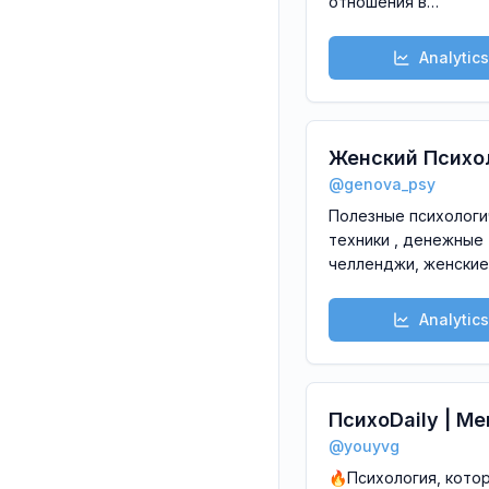
отношения в
паре,\nродительски
сценарии и поиск
Analytics
ресурса\nЗаписатьс
@maza_eva
Женский Психо
@
genova_psy
Ольга Генова
Полезные психологи
техники , денежные
челленджи, женские
практики и медитаци
которые помогут
Analytics
почувствовать опор
ПсихоDaily | Me
@
youyvg
Health | Психол
🔥Психология, кото
отношений