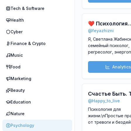
себя\n\nТерапия с 
❤️ через работу с
Tech & Software
мышлением, чувства
Health
состоянием.\n\nЗапи
❤️ Психология
@katolyl\nОтзывы ➡️
@
feyazhizni
отношений ❤️
Cyber
@otzyv_katolyl
Я, Светлана Жабинская -
Finance & Crypto
семейный психолог,
регресолог, энергоп
Music
психосоматолог.\n\
счастливых отношен
Food
Analytics
Найти, улучшить, сохранить.
\n\n\nКейсы и отзыв
Marketing
https://t.me/+puXAm
Beauty
со мной ⤵️\n@feya_d
Счастье Быть. 
@
Happy_to_live
ценна.
Education
Психология для
Nature
жизни.\nПростые пр
от тревоги и безде
Psychology
к уверенности, ярко