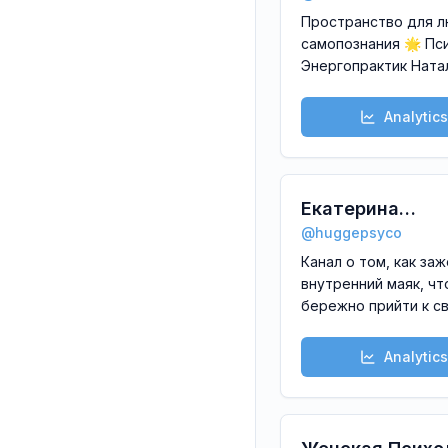
«Целостная и
Пространство для л
реализованная»🕊\n
самопознания 🌟 Пс
те
Энергопрактик Ната
Савостина
Analytics
Екатерина
@
huggepsyco
Пронина.Уютны
Канал о том, как за
психолог
внутренний маяк, ч
бережно прийти к с
мечтам, целям и се
\nНа связи я, Екатер
Analytics
Пронина @huggecoa