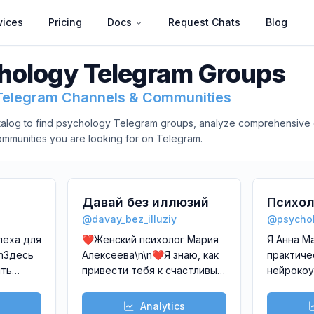
vices
Pricing
Docs
Request Chats
Blog
hology
Telegram Groups
Telegram Channels & Communities
alog to find
psychology
Telegram groups, analyze comprehensive c
communities you are looking for on Telegram.
Давай без иллюзий
Психол
@
davay_bez_illuziy
@
psychol
ериной
нейрок
пеха для
❤️Женский психолог Мария
Я Анна М
самора
\nЗдесь
Алексеева\n\n❤️Я знаю, как
практиче
привести тебя к счастливым
нейрокоу
отношениям с сильным
Междуна
успешным мужчиной,
Ассоциаци
Analytics