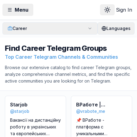
Menu
Sign In
Toggle theme
Career
Languages
Find
Career
Telegram Groups
Top Career Telegram Channels & Communities
Browse our extensive catalog to find
career
Telegram groups,
analyze comprehensive channel metrics, and find the specific
active communities you are looking for on Telegram.
Starjob
ВРаботе |
@
starjob
@
vrabote_me
Мастерская твоей
карьеры
Вакансії на дистанційну
📌 ВРаботе -
роботу в українських
платформа с
та європейських
уникальными