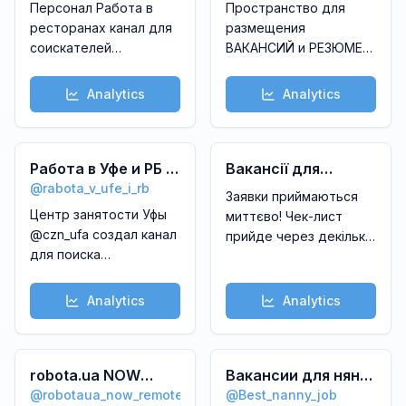
حسابدار&حسابرس
компаний страны:
Персонал Работа в
Пространство для
@employment1
Газпром, Северсталь,
ресторанах канал для
размещения
Магнит, Сибур, SPLAT и
соискателей
ВАКАНСИЙ и РЕЗЮМЕ
др.
ресторанного
соискателей из
бизнеса.\nОпубликовывайте
промышленного и
Analytics
Analytics
свои резюме
инфраструктурного
строительства,
электроэнергетики,
Работа в Уфе и РБ –
нефтегазовой отрасли.
Вакансії для
Здесь HRы могут
@
rabota_v_ufe_i_rb
вакансии
Українців
Заявки приймаються
разместить вакансии, а
Центр занятости Уфы
миттєво! Чек-лист
соискатели заявить о
@czn_ufa создал канал
прийде через декілька
себе.
для поиска
секунд.\n\nЦе ком‘юніті
#ТЕРРИТОРИЯКАРЬЕРНОГО
работы.\n\nПубликуем
створене для того,
🚀
только проверенные
щоб всі українці в цей
Analytics
Analytics
вакансии от
не простий час могли
работодателей Уфы и
знайти роботу 🇺🇦
Республики
\n\nЗапросити друга:
Башкортостан.\n\nПодпишитесь,
robota.ua NOW
Вакансии для нянь,
https://t.me/+SZED9QsCTxpl
чтобы ежедневно
@
robotaua_now_remote
@
Best_nanny_job
Віддалена робота
вакансію/співпраця:
гувернанток,