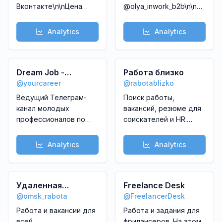
Вконтакте\n\nЦена
@olya_inwork_b2b\n\nВаканс
поста: 2000₽
размещается на
\nПубликация резюме/
любом языке\n
Analytics
Analytics
вакансии: 500₽\n\nПо
———————————-
всем вопросам:
\n☑️ Vakansiya
@Jobbep
joylashtirish uchun -
Dream Job -
@olya_inwork_b2b
Работа близко
\n\nVakansiyalarni
@
yourcareer
@
rabotablizko
Карьера
xoxlagan tilda
Ведущий Телеграм-
Поиск работы,
joylashtirshingiz mumkun
канал молодых
вакансий, резюме для
профессионалов по
соискателей и HR.
акселерации карьеры
Через @rabotablbot
в международных и
Analytics
Analytics
российских компаниях.
\n\nКанал с лучшими
вакансиями:
@yojob\n\nCайт с
Удаленная
Freelance Desk
отзывами о
@
omsk_rabota
@
FreelancerDesk
ПОДРАБОТКА
работодателях:
Вакансии
Работа и вакансии для
Работа и задания для
dreamjob.ru
всей
фрилансеров. На этом