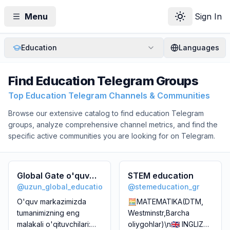
Menu
Sign In
Toggle theme
Education
Languages
Find
Education
Telegram Groups
Top Education Telegram Channels & Communities
Browse our extensive catalog to find
education
Telegram
groups, analyze comprehensive channel metrics, and find the
specific active communities you are looking for on Telegram.
Global Gate o'quv
STEM education
@
uzun_global_education
@
stemeducation_gr
markazi
O'quv markazimizda
🧮MATEMATIKA(DTM,
tumanimizning eng
Westminstr,Barcha
malakali o'qituvchilari:
oliygohlar)\n🇬🇧 INGLIZ