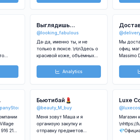
ажем
Производство Турция,
почтой.
ксовых
Китай, ОАЭ. Все товары в
алог:
наличии в Москве, склад.
katalog-
Выглядишь
Достав
@
looking_fabulous
@
delive
премиально!
офици
Да-да, именно ты, и не
Мы доста
магази
только в люксе. \n\nЗдесь о
офиц. магазино
Massimo
то
красивой коже, объёмных
Massimo D
New ba
е в
укладках и стильных
balance, 
kors, F
баночках. \n\nДля связи
Farfetch 
Analytics
@lanakabaloeva
другие\n
доставка
Бьютибай💄
Luxe C
panyStore
@
beauty_M_buy
@
luxecos
омпании
Меня зовут Маша и я
Магазин 
Village
организую закупку и
\nhttps://
916 212
отправку предметов
💎Офици
личного
дистриб