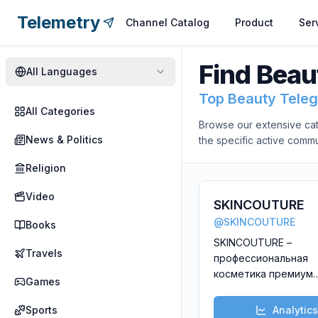
Telemetry
Channel Catalog
Product
Ser
Find
Beau
All
Languages
Top Beauty Tele
All Categories
Browse our extensive cat
News & Politics
the specific active commu
Religion
Video
SKINCOUTURE
@
SKINCOUTURE
Books
SKINCOUTURE –
Travels
профессиональная
косметика премиум
Games
сегмента для ухода 
кожей лица, сделанн
Sports
Analytics