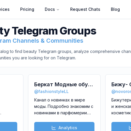
vices
Pricing
Docs
Request Chats
Blog
ty
Telegram Groups
gram Channels & Communities
alog to find
beauty
Telegram groups, analyze comprehensive channe
nities you are looking for on Telegram.
Беркат Модные обувь
Бижу-
@
fashionstyleLL
@
novoro
сумки платья .
Подарк
Канал о новинках в мире
Бижутер
Закажи и получи.
(Новор
моды. Подробно знакомим с
и женска
новинками в парфюмерии.
косметик
за
Платья, обувь, кожаные
работы. 
ая в
сумки, товары для дома.
городу,д
Analytics