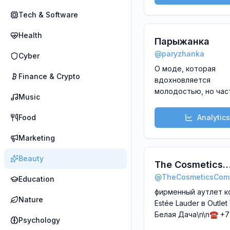
России под патрон
производителей лю
Tech & Software
брендов из США. Кат
Health
https://skincouture.ru/
Парыжанка
skinsouture
@
paryzhanka
Cyber
О моде, которая
Finance & Crypto
вдохновляется
молодостью, но час
Music
черпает вдохновени
прошлом
Food
Analytics
Marketing
Beauty
The Cosmetics
@
TheCosmeticsCom
Company Store
Education
фирменный аутлет к
Nature
Estée Lauder в Outlet 
Белая Дача\n\n☎️ +7 
Psychology
92 65