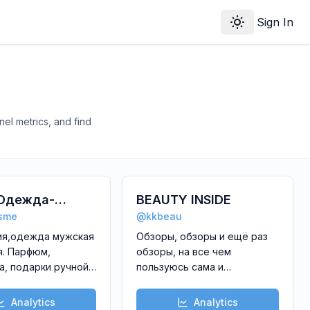
Sign In
Toggle theme
l metrics, and find
 Одежда-
BEAUTY INSIDE
sme
@
kkbeau
и.👠👗💍
ия,одежда мужская
Обзоры, обзоры и ещё раз
оссийск)
я. Парфюм,
обзоры, на все чем
а, подарки ручной
пользуюсь сама и
Доставка по
рекомендую вам ❤️
оставка ТК,и
\nAliExpress, Wildberries,
Analytics
Analytics