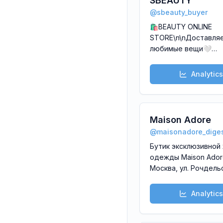
SBEAUTY
@
sbeauty_buyer
🛍BEAUTY ONLINE
STORE\n\nДоставля
любимые вещи🤍
\n\nДоставка: \n💓Санкт
Петербург курьером
Analytics
Махачкала курьеро
всей России СДЭКом
Почтой\n\nДля заказ
пишите
Maison Adore
@nizaketkulieva\n@ku
@
maisonadore_dige
🤍
Бутик эксклюзивной
одежды Maison Adore
Москва, ул. Рочдельс
стр 25 +7495233444
Analytics