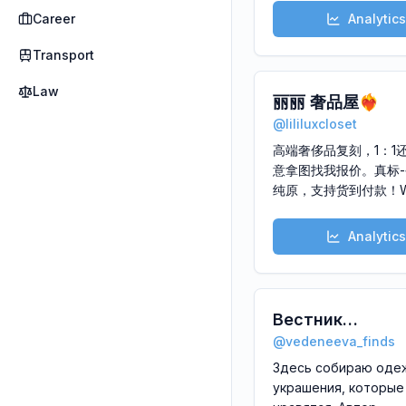
Career
Analytics
Transport
Law
丽丽 奢品屋❤️‍🔥
@
lililuxcloset
高端奢侈品复刻，1：1
意拿图找我报价。真标-
纯原，支持货到付款！W
range of luxury 1:1 br
clothes, shoes, bags 
Analytics
watches. Whatsapp:
https://wa.me/852461
https://t.me/lililuxuryh
Вестник
@
vedeneeva_finds
примерочных
Здесь собираю оде
украшения, которые