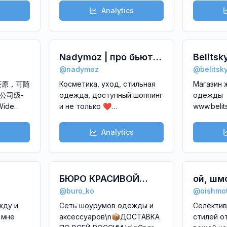
пользования(косметика,
брендов K
Analytics
одежда, обувь) из Италии в
Gioiello L
РФ
Emmanuell
Eutopie\n
Nadymoz | про бьюти
Belits
@
nadymoz
@
belitsk
и стиль
Тренчи
还原，可随
Косметика, уход, стильная
Магазин 
公司级-
одежда, доступный шоппинг
одежды
ide
и не только ❤️
www.beli
anded
\n\nСотрудничество:
ДОСТАВКА
and
@nadymozik
Москве: м
Analytics
Ул. Новая
55289\nTG-
ЛИФТ 5-
ouse
й этаж, о
менедже
БЮРО КРАСИВОЙ
ой, шм
@belitsky
@
buro_ko
@
oishmo
ОДЕЖДЫ
Пальто, т
жду и
Сеть шоурумов одежды и
Селектив
пиджаки
 мне
аксессуаров\n📦ДОСТАВКА
стилей о