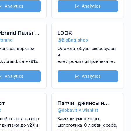
ORRES, La Vallée,
Петербург:\n\n🔻Большой
Analytics
Analytics
iquido, Mettler 1929,
пр. П.С., 51\n🔻Невский пр.,
e Jane,
44/ Итальянская улица, 15
\nhttps://instagram.com/luxecosmetics_ru
kybrand Пальто
LOOK
ybrand
@
BigBag_shop
 Пиджаки
женской верхней
Одежда, обувь, аксессуары
и
tskybrand.ru\n+79154030555\nБЕСПЛАТНАЯ
электроника.\nПривлекательные
! \nНаш адрес в
цены, индивидуальный
. Лубянка, выход 8,
подход.\nДоставки:\nСдек\nBoxber
Analytics
Analytics
 площадь д.10 ,
России\nБезопасная
доставка
ф. 55\nСвязаться с
Авито\n\nЕдинственный
рами
контакт: @BigBag_assist
от
Патчи, джинсы и
brand_bot\n\n📍
t
@
dobavit_v_wishlist
просекко
ренчи, пуховики,
ный секонд разных
Заметки умеренного
т винтажа до у2К и
шопоголика. О любви к себе,