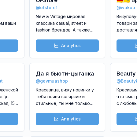
OFStore
🇩🇪🇺
@
ofstore1
@
wukup
з Німе
New & Vintage мировая
Викупову
ем ваши
классика casual, street и
товари з
fashion брендов. А также
доставля
спорт, милитари и рок-н-
Якісні ор
 \n💓
ролл 🤟🏻. Более чем 20ти
взуття, 
Analytics
м\n💓По
летний опыт работы.
/
\n▪️Личная встреча в
а
Москве \n▪️Доставка по
всему миру🌐\n▪️Доставка
Да я бьюти-цыганка
Beauty
lievaxadizha\n
по 🇷🇺 бесплатно !
st
@
gevmuashop
@
Beauty
 женской
Красавица, вижу новинки у
Красивым
: \n
тебя появятся яркие и
что смот
кая, 15,
стильные, ты мне только
с любовь
4
ручку позолоти
баночки 
красоту! 
Analytics
косметик
\n\nДля с