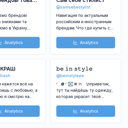
 Брендові товари
Сам себе стилист
@
samsebestylist
ччини
ємо брендові
Навигация по актуальным
а знижками та
российским и иностранным
ємо в Україну.
брендам. Что где купить со
игінальні одяг,
ссылками, от люкса до масс-
аксесуари
маркета с обучающими
Analytics
Analytics
советами от стилиста
 КРАШ
𝚋𝚎 𝚒𝚗 𝚜𝚝𝚢𝚕𝚎
Krash
@
beinstyleee
 кажется всё на
˒˓ ✿̷̸ ◜ 💽 ⵌׅ ୨ৎ ׄ \nприветик,
ришь с любовью, а
тут ты найдёшь ту одежду,
ю я смотрю на
которая украсит твоё
хранящие эту
настроение🌸\n и не только
\n\nЗдесь про уход,
🫣\n создан:11.07.23
Analytics
Analytics
у и красоту 💄
вязи: @Marysia_Krsh